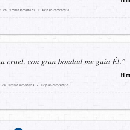
5
en
Himnos inmortales
•
Deja un comentario
ha cruel, con gran bondad me guía Él.”
Him
5
en
Himnos inmortales
•
Deja un comentario