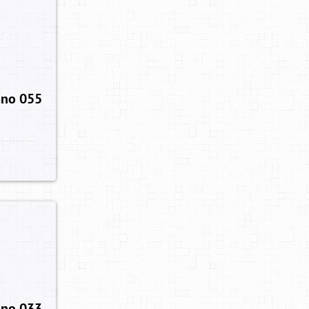
no 055
no 033