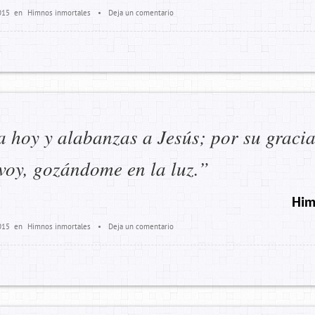
015
en
Himnos inmortales
•
Deja un comentario
 hoy y alabanzas a Jesús; por su graci
 voy, gozándome en la luz.”
Him
015
en
Himnos inmortales
•
Deja un comentario