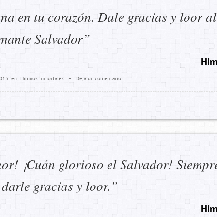
ena en tu corazón. Dale gracias y loor al
mante Salvador”
Him
2015
en
Himnos inmortales
•
Deja un comentario
or! ¡Cuán glorioso el Salvador! Siempr
 darle gracias y loor.”
Him