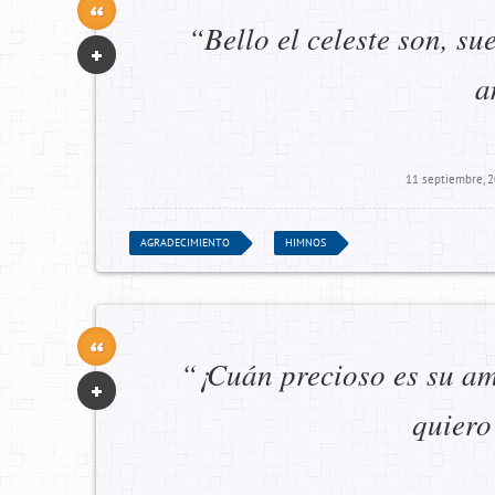
“Bello el celeste son, su
a
11 septiembre, 
AGRADECIMIENTO
HIMNOS
“¡Cuán precioso es su am
quiero