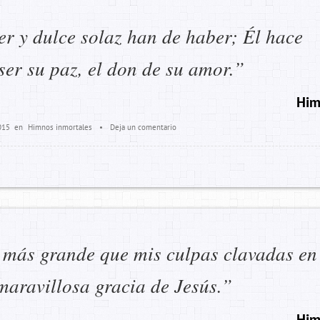
er y dulce solaz han de haber; Él hace
er su paz, el don de su amor.”
Him
015
en
Himnos inmortales
•
Deja un comentario
 más grande que mis culpas clavadas en
 maravillosa gracia de Jesús.”
Him