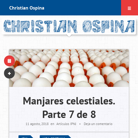
Christian Ospina
¿Qué es esto?
Frases de chrisdoc7
Libros que recomiendo
Contacto
Manjares celestiales.
Parte 7 de 8
11 agosto, 2018
en
Artículos IPNJ
•
Deja un comentario