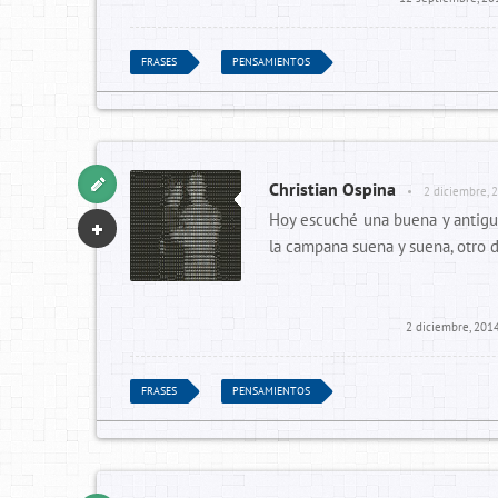
FRASES
PENSAMIENTOS
Christian Ospina
•
2 diciembre, 
Hoy escuché una buena y antigua
la campana suena y suena, otro d
2 diciembre, 201
FRASES
PENSAMIENTOS