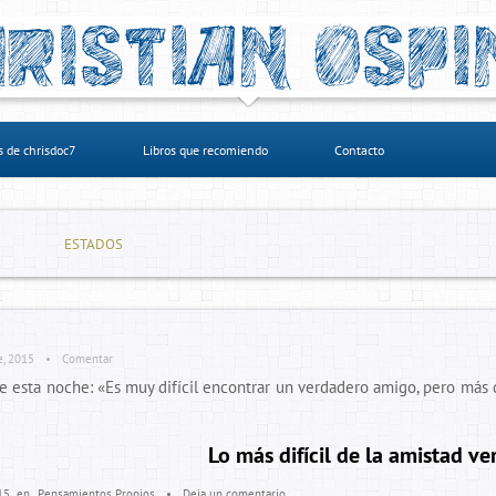
s de chrisdoc7
Libros que recomiendo
Contacto
ESTADOS
e, 2015
•
Comentar
 esta noche: «Es muy difícil encontrar un verdadero amigo, pero más di
Lo más difícil de la amistad v
15
en
Pensamientos Propios
•
Deja un comentario