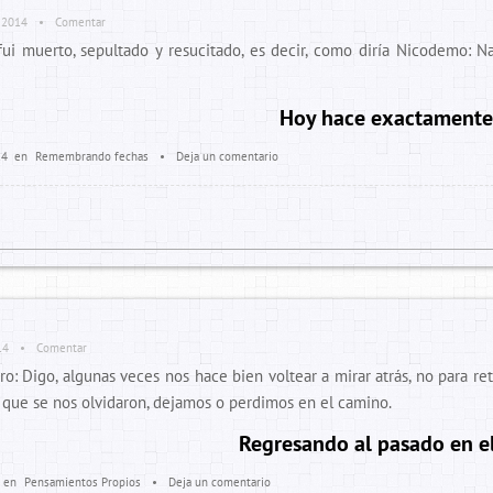
 2014
•
Comentar
i muerto, sepultado y resucitado, es decir, como diría Nicodemo: N
Hoy hace exactamente
14
en
Remembrando fechas
•
Deja un comentario
14
•
Comentar
o: Digo, algunas veces nos hace bien voltear a mirar atrás, no para re
s que se nos olvidaron, dejamos o perdimos en el camino.
Regresando al pasado en el
en
Pensamientos Propios
•
Deja un comentario