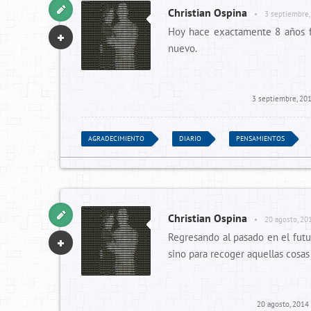
Christian Ospina
•
3 septiembre,
Hoy hace exactamente 8 años fu
nuevo.
3 septiembre, 20
AGRADECIMIENTO
DIARIO
PENSAMIENTOS
Christian Ospina
•
20 agosto, 20
Regresando al pasado en el futur
sino para recoger aquellas cosa
20 agosto, 2014