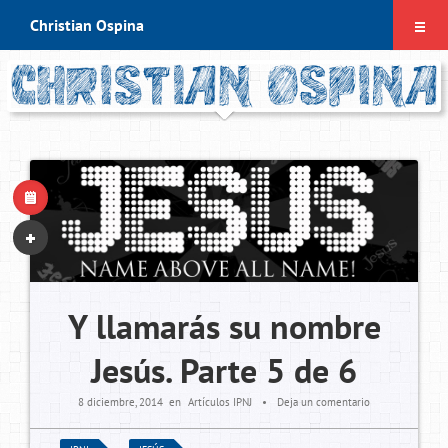
Christian Ospina
¿Qué es esto?
Frases de chrisdoc7
Libros que recomiendo
Contacto
Y llamarás su nombre
Jesús. Parte 5 de 6
8 diciembre, 2014
en
Artículos IPNJ
•
Deja un comentario