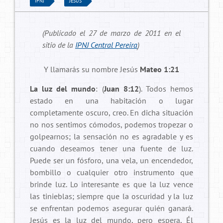
IPNJ
JESÚS
(Publicado el 27 de marzo de 2011 en el
sitio de la
IPNJ Central Pereira
)
Y llamarás su nombre Jesús
Mateo 1:21
La luz del mundo
: (
Juan 8:12
). Todos hemos
estado en una habitación o lugar
completamente oscuro, creo. En dicha situación
no nos sentimos cómodos, podemos tropezar o
golpearnos; la sensación no es agradable y es
cuando deseamos tener una fuente de luz.
Puede ser un fósforo, una vela, un encendedor,
bombillo o cualquier otro instrumento que
brinde luz. Lo interesante es que la luz vence
las tinieblas; siempre que la oscuridad y la luz
se enfrentan podemos asegurar quién ganará.
Jesús es la luz del mundo, pero espera, Él